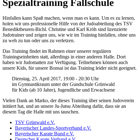
Spezialtraining Fallschule
Hinfallen kann Spaß machen, wenn man es kann. Um es zu lernen,
holen wir uns professionelle Hilfe von der Judoabteilung des TSV
Benediktbeuren-Bichl. Christine und Karl Kröh sind lizenzierte
Judotrainer und zeigen uns, wie wir im Training hinfallen, ohne uns
zu weh zu tun oder uns zu verletzen.
Das Training findet im Rahmen einer unserer regulären
Trainingseinheiten statt, allerdings in einer anderen Halle. Dort
haben wir Judomatten zur Verfügung. Teilnehmen können auch
unsere Kids, für unsere Bonsai ist das Training leider nicht geeignet.
Dienstag, 25. April 2017, 19:00 - 20:30 Uhr
im Gymnastikraum unter der Gundschule Grünwald
für Kids (ab 10 Jahre), Jugendliche und Erwachsene
Vielen Dank an Marko, der dieses Training über seinen Judoverein
initiiert hat, und an unsere Ju-Jutsu Abteilung dafür, dass sie an
diesem Tag die Halle mit uns tauschen.
TSV Grünwald e.V.
Bayerischer Landes-Sportverband e.V.
Bayerischer Karate Bund e.V.
Deutscher Karate Verband e.V.